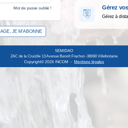
gérez v
Mot de passe oublié !
Gérez à dist
AGE, JE M'ABONNE
SEMIDAO
ZAC de la Cruizille 13 Avenue Benoît Frachon -38090 Villefontaine
Copyright© 2026 INCOM -
Mentions légales